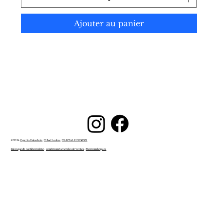
Ajouter au panier
© 2024
Cynthia Duberbois
|
Chloé Loukas
|
CAPiTALE DESIGN
Politique de confidentialité
-
Conditions Générales de Ventes
-
Mentions légales