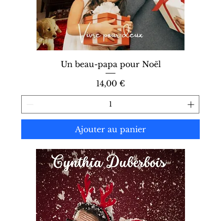
Un beau-papa pour Noël
Prix
14,00 €
Ajouter au panier